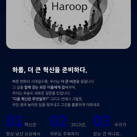
하룹, 더 큰 혁신을 준비하다.
빠른 변화의 시대일수록, 우리는
더 큰 비전
을 꿈꿉니다.
그 길을
함께 걷는 모든 이들에게 감사
하며,
우리는 오늘도 새로운 질문을 던집니다.
“다음 혁신은 무엇일까?”
그리고 언제나 그렇듯,
우린 결국 놀라운 답을 찾아내고 그것을 훌륭하게 이뤄내죠.
01
02
03
혁신은
2013년,
우리가
항상 낯선 상상에서
아무도 주목하지
믿는 건 하나죠.