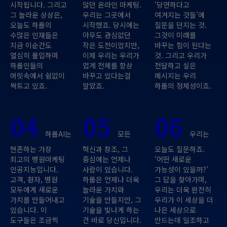
시작됩니다. 그리고
않던 온라인 마케팅.
'당연하다고
그 놀라운 상상은,
우리는 그곳에서
여겨지는 것들'에
오늘도 하룹의
시작했죠. 당시에는
질문을 던지는 것.
수많은 인재들은
아무도 관심없던
그것이 미래를
지금 이순간도
작은 도전이었지만,
바꾸는 힘이 된다는
열심히 몰입하며
이제 우리는 우리가
것. 그리고 우리가
하룹인들의
업계 전체를 항상
전달하고 싶은
머릿속에서 쉼없이
바꾸고 있다는걸
메시지는 우리
싹트고 있죠.
알았죠.
하룹의 정체성이죠.
04
05
06
하룹AI는
모든
우리는
현존하는 가장
혁신과 창조, 그
오늘도 질문하죠.
최고의 병원마케팅
중심에는 언제나
'어떤 새로운
인공지능입니다.
사람이 있습니다.
가능성이 있을까?'
고객, 환자, 병원
하룹은 언제나 더욱
그 답을 찾아가며,
모두에게 새로운
놀라운 가치와
우리는 더욱 완전히
가치를 만들어내고
기술을 만들지만, 그
우리가 이 세상을 더
있습니다. 이
기술을 빛나게 하는
나은 세상으로
도구들은 조금씩
건 바로 당신입니다.
만드는데 일조하고