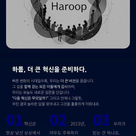
하룹, 더 큰 혁신을 준비하다.
빠른 변화의 시대일수록, 우리는
더 큰 비전
을 꿈꿉니다.
그 길을
함께 걷는 모든 이들에게 감사
하며,
우리는 오늘도 새로운 질문을 던집니다.
“다음 혁신은 무엇일까?”
그리고 언제나 그렇듯,
우린 결국 놀라운 답을 찾아내고 그것을 훌륭하게 이뤄내죠.
01
02
03
혁신은
2013년,
우리가
항상 낯선 상상에서
아무도 주목하지
믿는 건 하나죠.