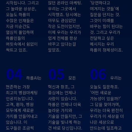
시작됩니다. 그리고
않던 온라인 마케팅.
'당연하다고
그 놀라운 상상은,
우리는 그곳에서
여겨지는 것들'에
오늘도 하룹의
시작했죠. 당시에는
질문을 던지는 것.
수많은 인재들은
아무도 관심없던
그것이 미래를
지금 이순간도
작은 도전이었지만,
바꾸는 힘이 된다는
열심히 몰입하며
이제 우리는 우리가
것. 그리고 우리가
하룹인들의
업계 전체를 항상
전달하고 싶은
머릿속에서 쉼없이
바꾸고 있다는걸
메시지는 우리
싹트고 있죠.
알았죠.
하룹의 정체성이죠.
04
05
06
하룹AI는
모든
우리는
현존하는 가장
혁신과 창조, 그
오늘도 질문하죠.
최고의 병원마케팅
중심에는 언제나
'어떤 새로운
인공지능입니다.
사람이 있습니다.
가능성이 있을까?'
고객, 환자, 병원
하룹은 언제나 더욱
그 답을 찾아가며,
모두에게 새로운
놀라운 가치와
우리는 더욱 완전히
가치를 만들어내고
기술을 만들지만, 그
우리가 이 세상을 더
있습니다. 이
기술을 빛나게 하는
나은 세상으로
도구들은 조금씩
건 바로 당신입니다.
만드는데 일조하고