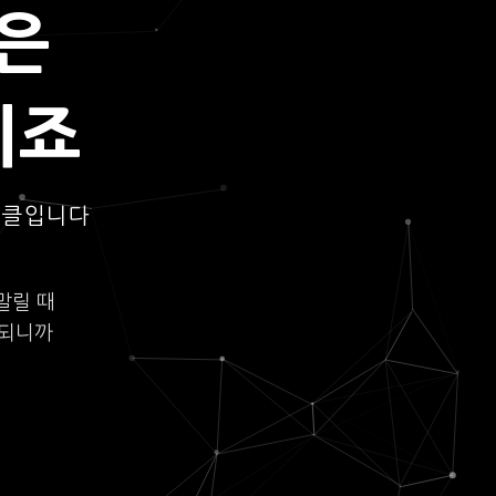
은
되죠
이클입니다
말릴 때
롯되니까