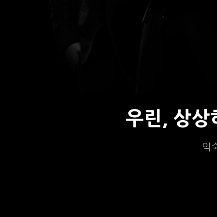
우린, 상
익