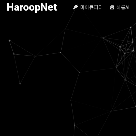
HaroopNet
마이큐피티
하룹AI