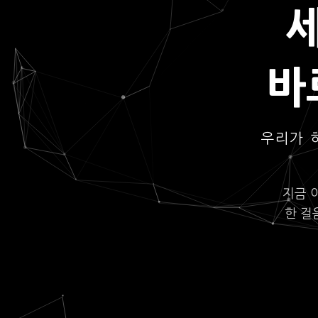
바
우리가 
지금 
한 걸