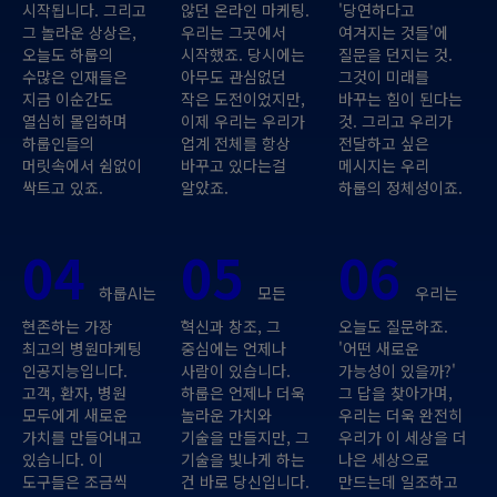
시작됩니다. 그리고
않던 온라인 마케팅.
'당연하다고
그 놀라운 상상은,
우리는 그곳에서
여겨지는 것들'에
오늘도 하룹의
시작했죠. 당시에는
질문을 던지는 것.
수많은 인재들은
아무도 관심없던
그것이 미래를
지금 이순간도
작은 도전이었지만,
바꾸는 힘이 된다는
열심히 몰입하며
이제 우리는 우리가
것. 그리고 우리가
하룹인들의
업계 전체를 항상
전달하고 싶은
머릿속에서 쉼없이
바꾸고 있다는걸
메시지는 우리
싹트고 있죠.
알았죠.
하룹의 정체성이죠.
04
05
06
하룹AI는
모든
우리는
현존하는 가장
혁신과 창조, 그
오늘도 질문하죠.
최고의 병원마케팅
중심에는 언제나
'어떤 새로운
인공지능입니다.
사람이 있습니다.
가능성이 있을까?'
고객, 환자, 병원
하룹은 언제나 더욱
그 답을 찾아가며,
모두에게 새로운
놀라운 가치와
우리는 더욱 완전히
가치를 만들어내고
기술을 만들지만, 그
우리가 이 세상을 더
있습니다. 이
기술을 빛나게 하는
나은 세상으로
도구들은 조금씩
건 바로 당신입니다.
만드는데 일조하고