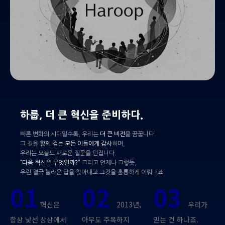
하룹, 더 큰 혁신을 준비하다.
빠른 변화의 시대일수록, 우리는
더 큰 비전
을 꿈꿉니다.
그 길을
함께 걷는 모든 이들에게 감사
하며,
우리는 오늘도 새로운 질문을 던집니다.
“다음 혁신은 무엇일까?”
그리고 언제나 그렇듯,
우린 결국 놀라운 답을 찾아내고 그것을 훌륭하게 이뤄내죠.
01
02
03
혁신은
2013년,
우리가
항상 낯선 상상에서
아무도 주목하지
믿는 건 하나죠.