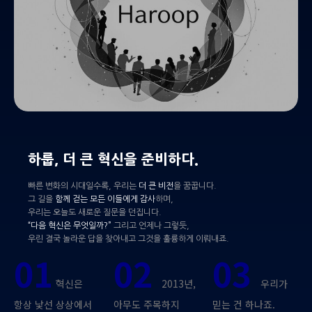
하룹, 더 큰 혁신을 준비하다.
빠른 변화의 시대일수록, 우리는
더 큰 비전
을 꿈꿉니다.
그 길을
함께 걷는 모든 이들에게 감사
하며,
우리는 오늘도 새로운 질문을 던집니다.
“다음 혁신은 무엇일까?”
그리고 언제나 그렇듯,
우린 결국 놀라운 답을 찾아내고 그것을 훌륭하게 이뤄내죠.
01
02
03
혁신은
2013년,
우리가
항상 낯선 상상에서
아무도 주목하지
믿는 건 하나죠.