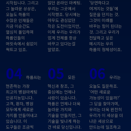
시작됩니다. 그리고
않던 온라인 마케팅.
'당연하다고
그 놀라운 상상은,
우리는 그곳에서
여겨지는 것들'에
오늘도 하룹의
시작했죠. 당시에는
질문을 던지는 것.
수많은 인재들은
아무도 관심없던
그것이 미래를
지금 이순간도
작은 도전이었지만,
바꾸는 힘이 된다는
열심히 몰입하며
이제 우리는 우리가
것. 그리고 우리가
하룹인들의
업계 전체를 항상
전달하고 싶은
머릿속에서 쉼없이
바꾸고 있다는걸
메시지는 우리
싹트고 있죠.
알았죠.
하룹의 정체성이죠.
04
05
06
하룹AI는
모든
우리는
현존하는 가장
혁신과 창조, 그
오늘도 질문하죠.
최고의 병원마케팅
중심에는 언제나
'어떤 새로운
인공지능입니다.
사람이 있습니다.
가능성이 있을까?'
고객, 환자, 병원
하룹은 언제나 더욱
그 답을 찾아가며,
모두에게 새로운
놀라운 가치와
우리는 더욱 완전히
가치를 만들어내고
기술을 만들지만, 그
우리가 이 세상을 더
있습니다. 이
기술을 빛나게 하는
나은 세상으로
도구들은 조금씩
건 바로 당신입니다.
만드는데 일조하고