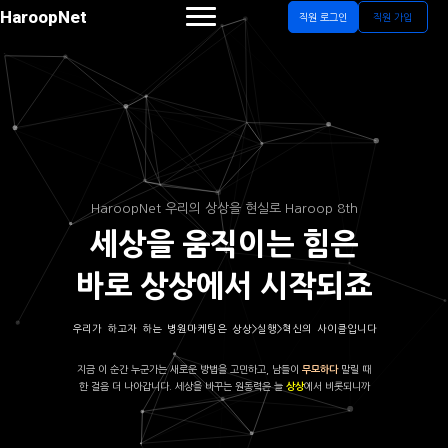
HaroopNet
직원 로그인
직원 가입
HaroopNet 우리의 상상을 현실로 Haroop 8th
세상을 움직이는 힘은
바로 상상에서 시작되죠
우리가 하고자 하는 병원마케팅은 상상>실행>혁신의 사이클입니다
지금 이 순간 누군가는 새로운 방법을 고민하고, 남들이
말릴 때
무모하다
한 걸음 더 나아갑니다. 세상을 바꾸는 원동력은 늘
에서 비롯되니까
상상