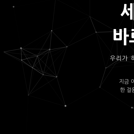
바
우리가 
지금 
한 걸