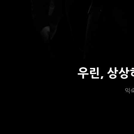
우린, 상
익