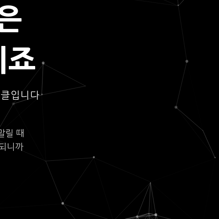
은
되죠
이클입니다
말릴 때
롯되니까