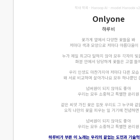
작사 작곡 - Haroop AI - model Haroobi v2
Onlyone
하루비
꽃가게 앞에서 다양한 꽃들을 봐
저마다 색과 모양으로 저마다 아름다움이
누가 제일 최고다 말하지 않아 모두 각자의 빛
화분 안에서 당당하게 꽃들은 고갤 들
우리 인생도 마찬가지야 저마다 다른 모습
왜 서로 비교하며 살아가나요 모두 하나뿐인
넘버원이 되지 않아도 좋아
우리는 모두 소중하고 특별한 온리원
같은 씨앗 가진 꽃은 없듯 우리도 그 누구와 같
오직 나만의 꽃을 피우는 일 거기에 전념하면
넘버원이 되지 않아도 좋아
우리는 모두 소중하고 특별한 온리원
하루비가 부른 이 노래는 우리의 끝없는 도전과 기술