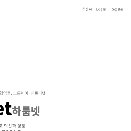
하룹AI
Log In
Register
 협업툴, 그룹웨어, 인트라넷
et
하룹넷
고 혁신과 성장