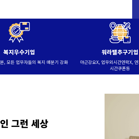
복지우수기업
워라밸추구기업
본, 모든 업무자들의 복지 매분기 강화
야근강요X, 업무외시간연락X, 
시간쿠폰등
장인 그런 세상