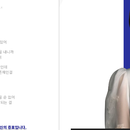
.x
 있어
을 내니까
어
 인데
 존재인걸
을 순 없어
 되는 걸
혁신의 증표입니다.