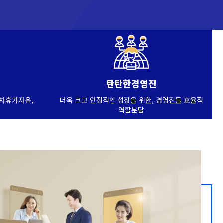
탄탄한경영진
연차휴가자유,
더욱 크고 안정적인 성장을 위한, 경영진들 효율적
역할분담