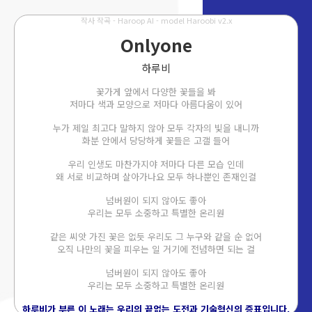
작사 작곡 - Haroop AI - model Haroobi v2.x
Onlyone
하루비
꽃가게 앞에서 다양한 꽃들을 봐
저마다 색과 모양으로 저마다 아름다움이 있어
누가 제일 최고다 말하지 않아 모두 각자의 빛을 내니까
화분 안에서 당당하게 꽃들은 고갤 들어
우리 인생도 마찬가지야 저마다 다른 모습 인데
왜 서로 비교하며 살아가나요 모두 하나뿐인 존재인걸
넘버원이 되지 않아도 좋아
우리는 모두 소중하고 특별한 온리원
같은 씨앗 가진 꽃은 없듯 우리도 그 누구와 같을 순 없어
오직 나만의 꽃을 피우는 일 거기에 전념하면 되는 걸
넘버원이 되지 않아도 좋아
우리는 모두 소중하고 특별한 온리원
하루비가 부른 이 노래는 우리의 끝없는 도전과 기술혁신의 증표입니다.