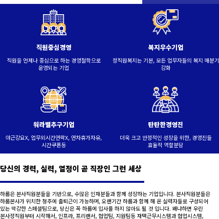
직원중심경영
복지우수기업
직원을 언제나 중심으로 하는 경영철학으로
정직원복지는 기본, 모든 업무자들의 복지 매분기
운영되는 기업
강화
워라밸추구기업
탄탄한경영진
야근강요X, 업무외시간연락X, 연차휴가자유,
더욱 크고 안정적인 성장을 위한, 경영진들
시간쿠폰등
효율적 역할분담
당신의 경력, 실력, 열정이 곧 직장인 그런 세상
하룹은 본사직원분들을 기반으로, 수많은 인재분들과 함께 성장하는 기업입니다. 본사직원분들은
하룹본사가 위치한 청주에 출퇴근이 가능하며, 오랜기간 하룹과 함께 해 온 실력자들로 구성되어
있는 막강한 스페셜팀으로, 당신은 꼭 하룹에 입사를 하지 않아도 될 것 입니다. 왜냐하면 우린
본사정직원부터 시작해서, 인프라, 프리랜서, 협업팀, 지원팀등 재택근무시스템과 협업시스템,