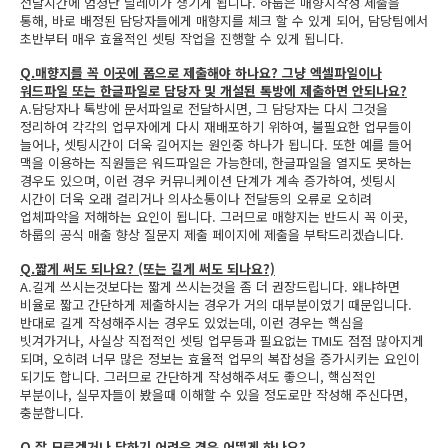
전달시간에 엄청난 딜레이가 생기게 됩니다. 하룹은 매향지작성 제출을
통해, 바로 배정된 담당자들에게 매향지를 체크 할 수 있게 되어, 담당팀에서
초반부터 매우 효율적인 셋팅 작업을 진행할 수 있게 됩니다.
Q.매향지를 꼭 이곳에 폼으로 제출해야 하나요? 그냥 엑셀파일이나
워드파일 또는 한글파일로 담당자 및 개설된 톡방에 제출하면 안되나요?
A.담당자나 톡방에 문서파일로 전달하시면, 그 담당자는 다시 그것을
정리하여 각각의 업무자에게 다시 재배포하기 위하여, 불필요한 업무들이
늘어나, 셋팅시간이 더욱 길어지는 원인중 하나가 됩니다. 또한 예를 들어
맥을 이용하는 직원들은 워드파일은 가능한데, 한글파일을 열지도 못하는
경우도 있으며, 이런 경우 커뮤니케이션 단계가 계속 증가하여, 셋팅시
시간이 더욱 오래 걸리거나 의사소통이나 전달등의 오류로 오히려
업체파악을 저해하는 요인이 됩니다. 그러므로 매향지는 반드시 꼭 이곳,
하룹의 공식 매출 향상 질문지 제출 페이지에 제출을 부탁드리겠습니다.
Q.짧게 써도 되나요? (또는 길게 써도 되나요?)
A.길게 쓰시는것보다는 짧게 쓰시는것을 좀 더 권장드립니다. 왜냐하면
비율로 짧고 간단하게 제출하시는 경우가 거의 대부분이였기 때문입니다.
반대로 길게 작성해주시는 경우도 있었는데, 이런 경우는 핵심을
빗겨가거나, 사실상 직접적인 셋팅 업무등과 필요없는 TMI도 점점 많아지게
되며, 오히려 너무 많은 정보는 효율적 업무의 복잡성을 증가시키는 요인이
되기도 합니다. 그러므로 간단하게 작성해주셔도 좋으니, 핵심적인
부분이나, 실무자들이 봤을때 이해할 수 있을 정도로만 작성해 주신다면,
충분합니다.
Q.잘 모르겠거나 답하기 어려운 경우 어떻게 하나요?