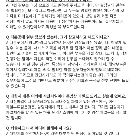
A.그런 경우는 그냥 모르겠다고 말씀해 주셔도 됩니다. 단 원장님의 말씀이
꼭 필요한데, 모르겠다고 하신다면, 그 누구도 명확한 방향성이나 전략 및
기획을 디테일하게 구상하기엔 어려움이 있으니, 방향성과 희망 혹은
원장님께서 알고 계시는 내용이나 생각하시는 내용만이라도, 실무자들이
이해할 수 있게만이라도 작성을 꼭 부탁드립니다.
Q.다른곳에 일부 정보가 있는데, 그거 참고하라고 해도 되나요?
A.다른곳에서 참고하라고 말씀하시는것은 권장드리진 않습니다. 이렇게 될
경우, 예를 들어, 서비스 기획을 하기로 한 팀에서 이를 정리 받아 내용을
확인하고 기획이 들어가야 하는데, 이러한 부분을 직접 찾으라고 하니, 각자
진행하는 팀에서 자신의 역할 이외에 업무를 소화하지 않으려 할 수
있습니다. 이런 경우 담당팀 톡방등에 담당자가 스케쥴을 내서, 해당부분을
찾아서 정리하고 이를 또 각 필요한 하룹 실무자들에게 별도로 배포해야
합니다. 그러므로 간단하게라도 꼭 적어주시는것이 좋습니다. 그러면
실무자들이 그것을 기반으로 충분히 우수한 기획과 구성을 전부 진행해 드릴
수 있습니다.
Q.매향지 내용 이외에 사진파일이나 동영상 파일도 드리고 싶은게 있어요.
A.사진파일이나 동영상파일등 보내주실 파일이 있는 경우에는, 이런
파일부류같은것은, 담당자에게 직접 보내주시면 됩니다. 그러면 담당자가
파일처리를 할 수 있는 하룹 원격시스템에 이미지 및 영상 파일등을 정리할
것 입니다.
Q.제출하고 나서 어디에 말해야 하나요?
A.매향지를 작성하시는것이라면 대부분 팀 배정이 되어있을 것 입니다.