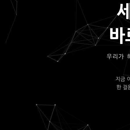
바
우리가 
지금 
한 걸