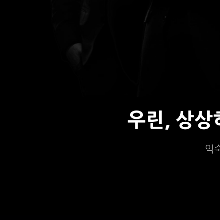
우린, 상
익