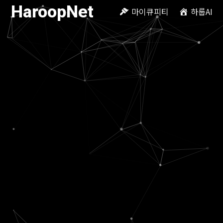
HaroopNet
마이큐피티
하룹AI