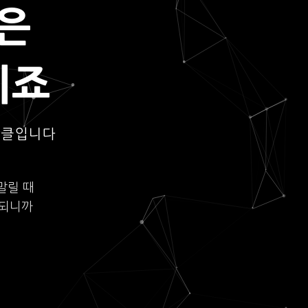
은
되죠
이클입니다
말릴 때
롯되니까