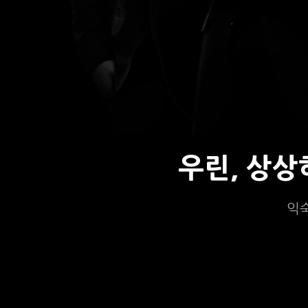
우린, 상
익