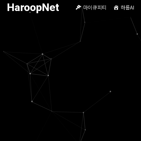
HaroopNet
마이큐피티
하룹AI