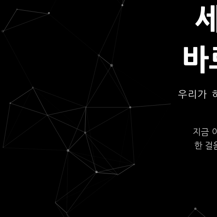
바
우리가 
지금 
한 걸