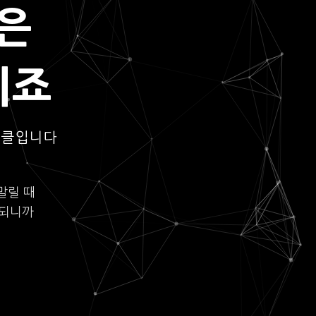
은
되죠
이클입니다
말릴 때
롯되니까