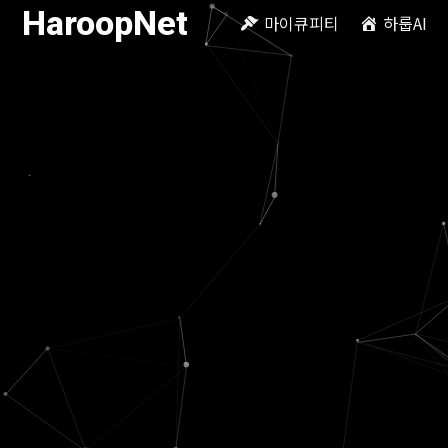
HaroopNet
마이큐피티
하룹AI