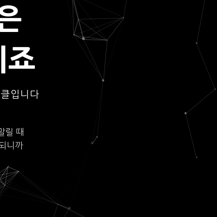
은
되죠
이클입니다
말릴 때
롯되니까