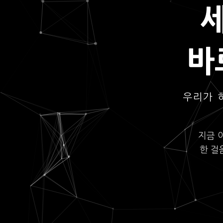
바
우리가 
지금 
한 걸