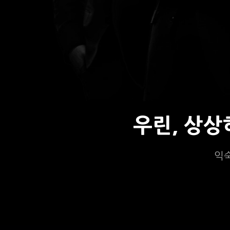
우린, 상
익