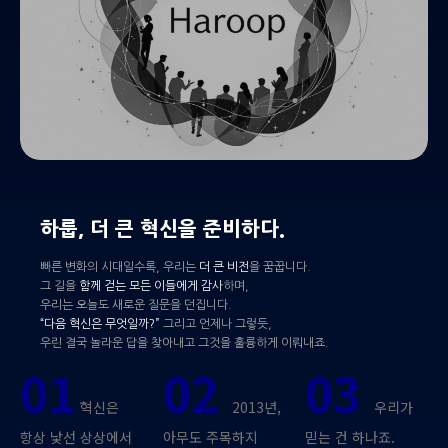
하룹, 더 큰 혁신을 준비하다.
빠른 변화의 시대일수록, 우리는
더 큰 비전
을 꿈꿉니다.
그 길을
함께 걷는 모든 이들에게 감사
하며,
우리는 오늘도 새로운 질문을 던집니다.
“다음 혁신은 무엇일까?”
그리고 언제나 그렇듯,
우린 결국 놀라운 답을 찾아내고 그것을 훌륭하게 이뤄내죠.
01
02
03
혁신은
2013년,
우리가
항상 낯선 상상에서
아무도 주목하지
믿는 건 하나죠.