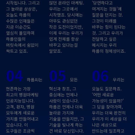
시작됩니다. 그리고
않던 온라인 마케팅.
'당연하다고
그 놀라운 상상은,
우리는 그곳에서
여겨지는 것들'에
오늘도 하룹의
시작했죠. 당시에는
질문을 던지는 것.
수많은 인재들은
아무도 관심없던
그것이 미래를
지금 이순간도
작은 도전이었지만,
바꾸는 힘이 된다는
열심히 몰입하며
이제 우리는 우리가
것. 그리고 우리가
하룹인들의
업계 전체를 항상
전달하고 싶은
머릿속에서 쉼없이
바꾸고 있다는걸
메시지는 우리
싹트고 있죠.
알았죠.
하룹의 정체성이죠.
04
05
06
하룹AI는
모든
우리는
현존하는 가장
혁신과 창조, 그
오늘도 질문하죠.
최고의 병원마케팅
중심에는 언제나
'어떤 새로운
인공지능입니다.
사람이 있습니다.
가능성이 있을까?'
고객, 환자, 병원
하룹은 언제나 더욱
그 답을 찾아가며,
모두에게 새로운
놀라운 가치와
우리는 더욱 완전히
가치를 만들어내고
기술을 만들지만, 그
우리가 이 세상을 더
있습니다. 이
기술을 빛나게 하는
나은 세상으로
도구들은 조금씩
건 바로 당신입니다.
만드는데 일조하고