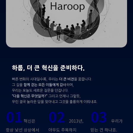
하룹, 더 큰 혁신을 준비하다.
빠른 변화의 시대일수록, 우리는
더 큰 비전
을 꿈꿉니다.
그 길을
함께 걷는 모든 이들에게 감사
하며,
우리는 오늘도 새로운 질문을 던집니다.
“다음 혁신은 무엇일까?”
그리고 언제나 그렇듯,
우린 결국 놀라운 답을 찾아내고 그것을 훌륭하게 이뤄내죠.
01
02
03
혁신은
2013년,
우리가
항상 낯선 상상에서
아무도 주목하지
믿는 건 하나죠.