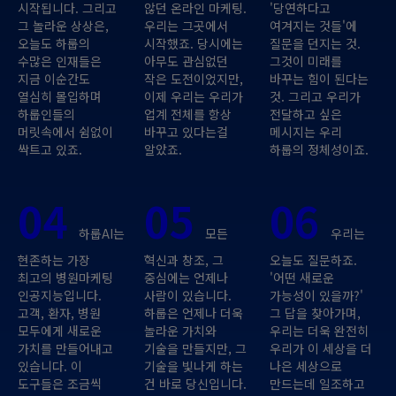
시작됩니다. 그리고
않던 온라인 마케팅.
'당연하다고
그 놀라운 상상은,
우리는 그곳에서
여겨지는 것들'에
오늘도 하룹의
시작했죠. 당시에는
질문을 던지는 것.
수많은 인재들은
아무도 관심없던
그것이 미래를
지금 이순간도
작은 도전이었지만,
바꾸는 힘이 된다는
열심히 몰입하며
이제 우리는 우리가
것. 그리고 우리가
하룹인들의
업계 전체를 항상
전달하고 싶은
머릿속에서 쉼없이
바꾸고 있다는걸
메시지는 우리
싹트고 있죠.
알았죠.
하룹의 정체성이죠.
04
05
06
하룹AI는
모든
우리는
현존하는 가장
혁신과 창조, 그
오늘도 질문하죠.
최고의 병원마케팅
중심에는 언제나
'어떤 새로운
인공지능입니다.
사람이 있습니다.
가능성이 있을까?'
고객, 환자, 병원
하룹은 언제나 더욱
그 답을 찾아가며,
모두에게 새로운
놀라운 가치와
우리는 더욱 완전히
가치를 만들어내고
기술을 만들지만, 그
우리가 이 세상을 더
있습니다. 이
기술을 빛나게 하는
나은 세상으로
도구들은 조금씩
건 바로 당신입니다.
만드는데 일조하고