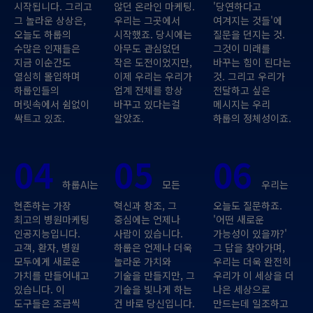
시작됩니다. 그리고
않던 온라인 마케팅.
'당연하다고
그 놀라운 상상은,
우리는 그곳에서
여겨지는 것들'에
오늘도 하룹의
시작했죠. 당시에는
질문을 던지는 것.
수많은 인재들은
아무도 관심없던
그것이 미래를
지금 이순간도
작은 도전이었지만,
바꾸는 힘이 된다는
열심히 몰입하며
이제 우리는 우리가
것. 그리고 우리가
하룹인들의
업계 전체를 항상
전달하고 싶은
머릿속에서 쉼없이
바꾸고 있다는걸
메시지는 우리
싹트고 있죠.
알았죠.
하룹의 정체성이죠.
04
05
06
하룹AI는
모든
우리는
현존하는 가장
혁신과 창조, 그
오늘도 질문하죠.
최고의 병원마케팅
중심에는 언제나
'어떤 새로운
인공지능입니다.
사람이 있습니다.
가능성이 있을까?'
고객, 환자, 병원
하룹은 언제나 더욱
그 답을 찾아가며,
모두에게 새로운
놀라운 가치와
우리는 더욱 완전히
가치를 만들어내고
기술을 만들지만, 그
우리가 이 세상을 더
있습니다. 이
기술을 빛나게 하는
나은 세상으로
도구들은 조금씩
건 바로 당신입니다.
만드는데 일조하고