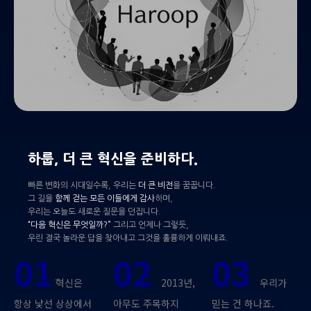
하룹, 더 큰 혁신을 준비하다.
빠른 변화의 시대일수록, 우리는
더 큰 비전
을 꿈꿉니다.
그 길을
함께 걷는 모든 이들에게 감사
하며,
우리는 오늘도 새로운 질문을 던집니다.
“다음 혁신은 무엇일까?”
그리고 언제나 그렇듯,
우린 결국 놀라운 답을 찾아내고 그것을 훌륭하게 이뤄내죠.
01
02
03
혁신은
2013년,
우리가
항상 낯선 상상에서
아무도 주목하지
믿는 건 하나죠.