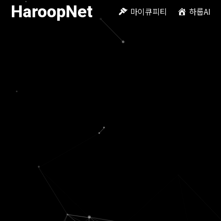
HaroopNet
마이큐피티
하룹AI