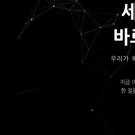
바
우리가 
지금 
한 걸