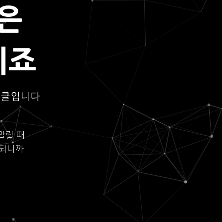
은
되죠
이클입니다
말릴 때
롯되니까