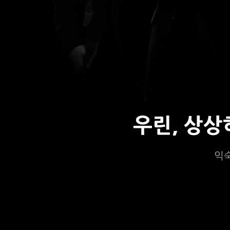
우린, 상
익