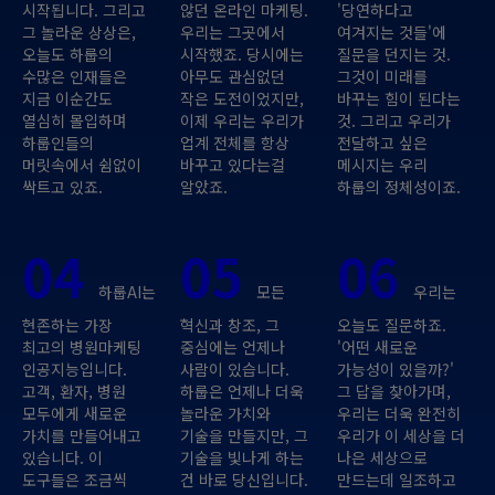
시작됩니다. 그리고
않던 온라인 마케팅.
'당연하다고
그 놀라운 상상은,
우리는 그곳에서
여겨지는 것들'에
오늘도 하룹의
시작했죠. 당시에는
질문을 던지는 것.
수많은 인재들은
아무도 관심없던
그것이 미래를
지금 이순간도
작은 도전이었지만,
바꾸는 힘이 된다는
열심히 몰입하며
이제 우리는 우리가
것. 그리고 우리가
하룹인들의
업계 전체를 항상
전달하고 싶은
머릿속에서 쉼없이
바꾸고 있다는걸
메시지는 우리
싹트고 있죠.
알았죠.
하룹의 정체성이죠.
04
05
06
하룹AI는
모든
우리는
현존하는 가장
혁신과 창조, 그
오늘도 질문하죠.
최고의 병원마케팅
중심에는 언제나
'어떤 새로운
인공지능입니다.
사람이 있습니다.
가능성이 있을까?'
고객, 환자, 병원
하룹은 언제나 더욱
그 답을 찾아가며,
모두에게 새로운
놀라운 가치와
우리는 더욱 완전히
가치를 만들어내고
기술을 만들지만, 그
우리가 이 세상을 더
있습니다. 이
기술을 빛나게 하는
나은 세상으로
도구들은 조금씩
건 바로 당신입니다.
만드는데 일조하고