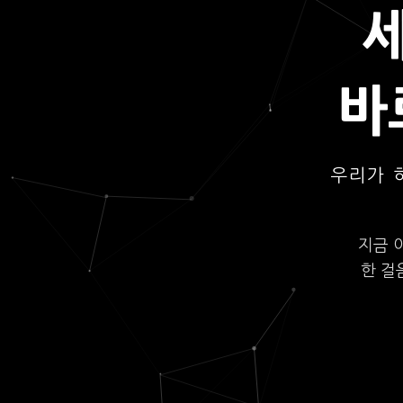
바
우리가 
지금 
한 걸