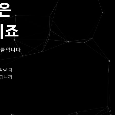
은
되죠
이클입니다
말릴 때
롯되니까