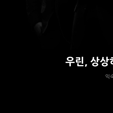
우린, 상
익