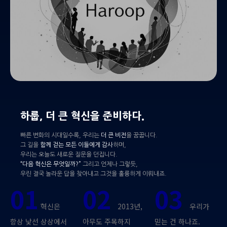
하룹, 더 큰 혁신을 준비하다.
빠른 변화의 시대일수록, 우리는
더 큰 비전
을 꿈꿉니다.
그 길을
함께 걷는 모든 이들에게 감사
하며,
우리는 오늘도 새로운 질문을 던집니다.
“다음 혁신은 무엇일까?”
그리고 언제나 그렇듯,
우린 결국 놀라운 답을 찾아내고 그것을 훌륭하게 이뤄내죠.
01
02
03
혁신은
2013년,
우리가
항상 낯선 상상에서
아무도 주목하지
믿는 건 하나죠.