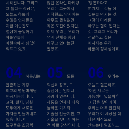
시작됩니다. 그리고
않던 온라인 마케팅.
'당연하다고
그 놀라운 상상은,
우리는 그곳에서
여겨지는 것들'에
오늘도 하룹의
시작했죠. 당시에는
질문을 던지는 것.
수많은 인재들은
아무도 관심없던
그것이 미래를
지금 이순간도
작은 도전이었지만,
바꾸는 힘이 된다는
열심히 몰입하며
이제 우리는 우리가
것. 그리고 우리가
하룹인들의
업계 전체를 항상
전달하고 싶은
머릿속에서 쉼없이
바꾸고 있다는걸
메시지는 우리
싹트고 있죠.
알았죠.
하룹의 정체성이죠.
04
05
06
하룹AI는
모든
우리는
현존하는 가장
혁신과 창조, 그
오늘도 질문하죠.
최고의 병원마케팅
중심에는 언제나
'어떤 새로운
인공지능입니다.
사람이 있습니다.
가능성이 있을까?'
고객, 환자, 병원
하룹은 언제나 더욱
그 답을 찾아가며,
모두에게 새로운
놀라운 가치와
우리는 더욱 완전히
가치를 만들어내고
기술을 만들지만, 그
우리가 이 세상을 더
있습니다. 이
기술을 빛나게 하는
나은 세상으로
도구들은 조금씩
건 바로 당신입니다.
만드는데 일조하고