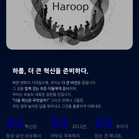
하룹, 더 큰 혁신을 준비하다.
빠른 변화의 시대일수록, 우리는
더 큰 비전
을 꿈꿉니다.
그 길을
함께 걷는 모든 이들에게 감사
하며,
우리는 오늘도 새로운 질문을 던집니다.
“다음 혁신은 무엇일까?”
그리고 언제나 그렇듯,
우린 결국 놀라운 답을 찾아내고 그것을 훌륭하게 이뤄내죠.
01
02
03
혁신은
2013년,
우리가
항상 낯선 상상에서
아무도 주목하지
믿는 건 하나죠.