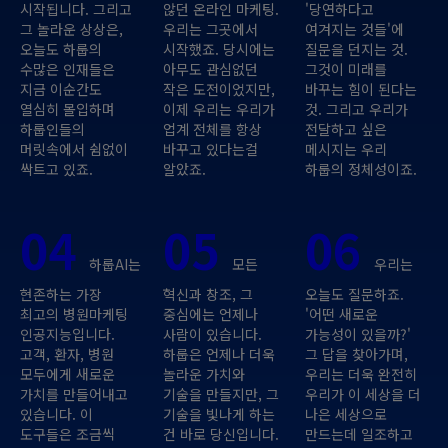
시작됩니다. 그리고
않던 온라인 마케팅.
'당연하다고
그 놀라운 상상은,
우리는 그곳에서
여겨지는 것들'에
오늘도 하룹의
시작했죠. 당시에는
질문을 던지는 것.
수많은 인재들은
아무도 관심없던
그것이 미래를
지금 이순간도
작은 도전이었지만,
바꾸는 힘이 된다는
열심히 몰입하며
이제 우리는 우리가
것. 그리고 우리가
하룹인들의
업계 전체를 항상
전달하고 싶은
머릿속에서 쉼없이
바꾸고 있다는걸
메시지는 우리
싹트고 있죠.
알았죠.
하룹의 정체성이죠.
04
05
06
하룹AI는
모든
우리는
현존하는 가장
혁신과 창조, 그
오늘도 질문하죠.
최고의 병원마케팅
중심에는 언제나
'어떤 새로운
인공지능입니다.
사람이 있습니다.
가능성이 있을까?'
고객, 환자, 병원
하룹은 언제나 더욱
그 답을 찾아가며,
모두에게 새로운
놀라운 가치와
우리는 더욱 완전히
가치를 만들어내고
기술을 만들지만, 그
우리가 이 세상을 더
있습니다. 이
기술을 빛나게 하는
나은 세상으로
도구들은 조금씩
건 바로 당신입니다.
만드는데 일조하고