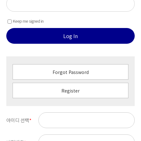
Keep me signed in
Log In
Forgot Password
Register
아이디 선택
*