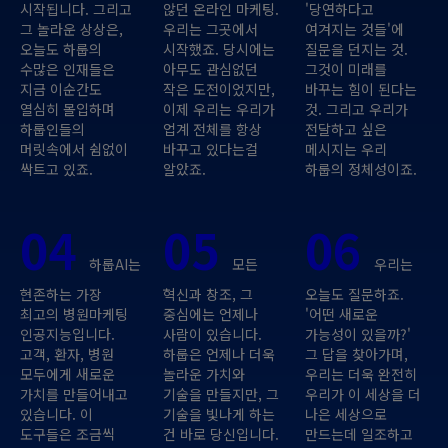
시작됩니다. 그리고
않던 온라인 마케팅.
'당연하다고
그 놀라운 상상은,
우리는 그곳에서
여겨지는 것들'에
오늘도 하룹의
시작했죠. 당시에는
질문을 던지는 것.
수많은 인재들은
아무도 관심없던
그것이 미래를
지금 이순간도
작은 도전이었지만,
바꾸는 힘이 된다는
열심히 몰입하며
이제 우리는 우리가
것. 그리고 우리가
하룹인들의
업계 전체를 항상
전달하고 싶은
머릿속에서 쉼없이
바꾸고 있다는걸
메시지는 우리
싹트고 있죠.
알았죠.
하룹의 정체성이죠.
04
05
06
하룹AI는
모든
우리는
현존하는 가장
혁신과 창조, 그
오늘도 질문하죠.
최고의 병원마케팅
중심에는 언제나
'어떤 새로운
인공지능입니다.
사람이 있습니다.
가능성이 있을까?'
고객, 환자, 병원
하룹은 언제나 더욱
그 답을 찾아가며,
모두에게 새로운
놀라운 가치와
우리는 더욱 완전히
가치를 만들어내고
기술을 만들지만, 그
우리가 이 세상을 더
있습니다. 이
기술을 빛나게 하는
나은 세상으로
도구들은 조금씩
건 바로 당신입니다.
만드는데 일조하고