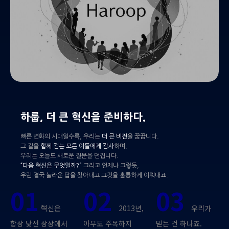
하룹, 더 큰 혁신을 준비하다.
빠른 변화의 시대일수록, 우리는
더 큰 비전
을 꿈꿉니다.
그 길을
함께 걷는 모든 이들에게 감사
하며,
우리는 오늘도 새로운 질문을 던집니다.
“다음 혁신은 무엇일까?”
그리고 언제나 그렇듯,
우린 결국 놀라운 답을 찾아내고 그것을 훌륭하게 이뤄내죠.
01
02
03
혁신은
2013년,
우리가
항상 낯선 상상에서
아무도 주목하지
믿는 건 하나죠.