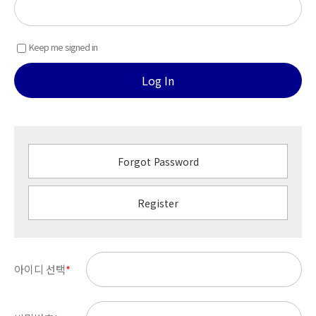
Keep me signed in
Log In
Forgot Password
Register
아이디 선택
*