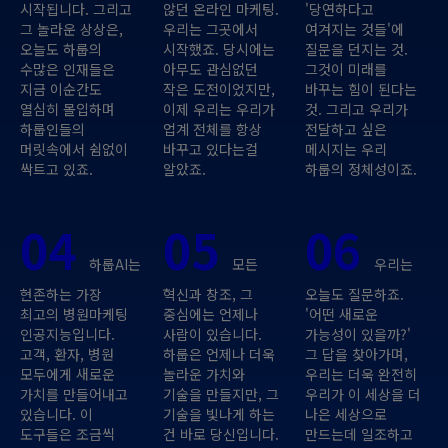
시작됩니다. 그리고
않던 온라인 마케팅.
'당연하다고
그 놀라운 상상은,
우리는 그곳에서
여겨지는 것들'에
오늘도 하룹의
시작했죠. 당시에는
질문을 던지는 것.
수많은 인재들은
아무도 관심없던
그것이 미래를
지금 이순간도
작은 도전이었지만,
바꾸는 힘이 된다는
열심히 몰입하며
이제 우리는 우리가
것. 그리고 우리가
하룹인들의
업계 전체를 항상
전달하고 싶은
머릿속에서 쉼없이
바꾸고 있다는걸
메시지는 우리
싹트고 있죠.
알았죠.
하룹의 정체성이죠.
04
05
06
하룹AI는
모든
우리는
현존하는 가장
혁신과 창조, 그
오늘도 질문하죠.
최고의 병원마케팅
중심에는 언제나
'어떤 새로운
인공지능입니다.
사람이 있습니다.
가능성이 있을까?'
고객, 환자, 병원
하룹은 언제나 더욱
그 답을 찾아가며,
모두에게 새로운
놀라운 가치와
우리는 더욱 완전히
가치를 만들어내고
기술을 만들지만, 그
우리가 이 세상을 더
있습니다. 이
기술을 빛나게 하는
나은 세상으로
도구들은 조금씩
건 바로 당신입니다.
만드는데 일조하고