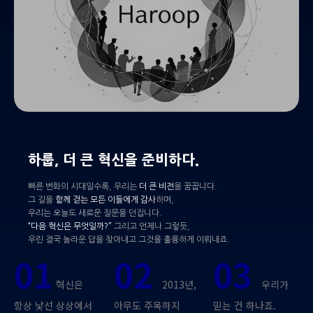
하룹, 더 큰 혁신을 준비하다.
빠른 변화의 시대일수록, 우리는
더 큰 비전
을 꿈꿉니다.
그 길을
함께 걷는 모든 이들에게 감사
하며,
우리는 오늘도 새로운 질문을 던집니다.
“다음 혁신은 무엇일까?”
그리고 언제나 그렇듯,
우린 결국 놀라운 답을 찾아내고 그것을 훌륭하게 이뤄내죠.
01
02
03
혁신은
2013년,
우리가
항상 낯선 상상에서
아무도 주목하지
믿는 건 하나죠.