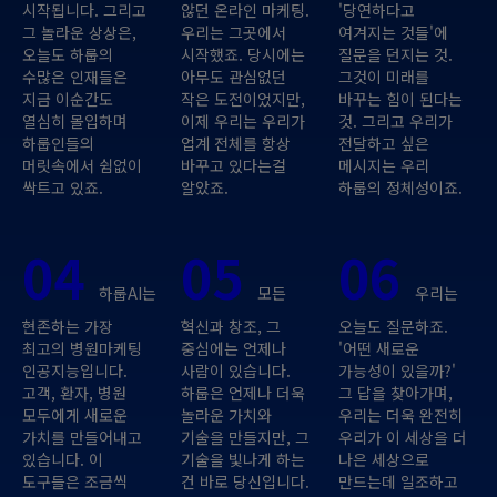
시작됩니다. 그리고
않던 온라인 마케팅.
'당연하다고
그 놀라운 상상은,
우리는 그곳에서
여겨지는 것들'에
오늘도 하룹의
시작했죠. 당시에는
질문을 던지는 것.
수많은 인재들은
아무도 관심없던
그것이 미래를
지금 이순간도
작은 도전이었지만,
바꾸는 힘이 된다는
열심히 몰입하며
이제 우리는 우리가
것. 그리고 우리가
하룹인들의
업계 전체를 항상
전달하고 싶은
머릿속에서 쉼없이
바꾸고 있다는걸
메시지는 우리
싹트고 있죠.
알았죠.
하룹의 정체성이죠.
04
05
06
하룹AI는
모든
우리는
현존하는 가장
혁신과 창조, 그
오늘도 질문하죠.
최고의 병원마케팅
중심에는 언제나
'어떤 새로운
인공지능입니다.
사람이 있습니다.
가능성이 있을까?'
고객, 환자, 병원
하룹은 언제나 더욱
그 답을 찾아가며,
모두에게 새로운
놀라운 가치와
우리는 더욱 완전히
가치를 만들어내고
기술을 만들지만, 그
우리가 이 세상을 더
있습니다. 이
기술을 빛나게 하는
나은 세상으로
도구들은 조금씩
건 바로 당신입니다.
만드는데 일조하고