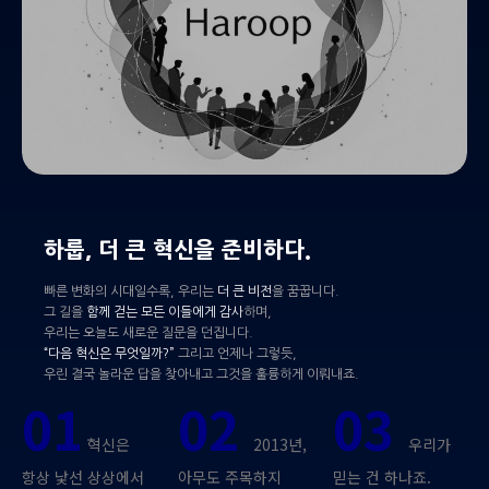
하룹, 더 큰 혁신을 준비하다.
빠른 변화의 시대일수록, 우리는
더 큰 비전
을 꿈꿉니다.
그 길을
함께 걷는 모든 이들에게 감사
하며,
우리는 오늘도 새로운 질문을 던집니다.
“다음 혁신은 무엇일까?”
그리고 언제나 그렇듯,
우린 결국 놀라운 답을 찾아내고 그것을 훌륭하게 이뤄내죠.
01
02
03
혁신은
2013년,
우리가
항상 낯선 상상에서
아무도 주목하지
믿는 건 하나죠.