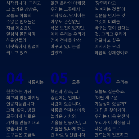
시작됩니다. 그리고
않던 온라인 마케팅.
'당연하다고
그 놀라운 상상은,
우리는 그곳에서
여겨지는 것들'에
오늘도 하룹의
시작했죠. 당시에는
질문을 던지는 것.
수많은 인재들은
아무도 관심없던
그것이 미래를
지금 이순간도
작은 도전이었지만,
바꾸는 힘이 된다는
열심히 몰입하며
이제 우리는 우리가
것. 그리고 우리가
하룹인들의
업계 전체를 항상
전달하고 싶은
머릿속에서 쉼없이
바꾸고 있다는걸
메시지는 우리
싹트고 있죠.
알았죠.
하룹의 정체성이죠.
04
05
06
하룹AI는
모든
우리는
현존하는 가장
혁신과 창조, 그
오늘도 질문하죠.
최고의 병원마케팅
중심에는 언제나
'어떤 새로운
인공지능입니다.
사람이 있습니다.
가능성이 있을까?'
고객, 환자, 병원
하룹은 언제나 더욱
그 답을 찾아가며,
모두에게 새로운
놀라운 가치와
우리는 더욱 완전히
가치를 만들어내고
기술을 만들지만, 그
우리가 이 세상을 더
있습니다. 이
기술을 빛나게 하는
나은 세상으로
도구들은 조금씩
건 바로 당신입니다.
만드는데 일조하고