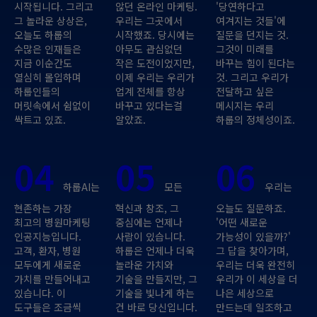
시작됩니다. 그리고
않던 온라인 마케팅.
'당연하다고
그 놀라운 상상은,
우리는 그곳에서
여겨지는 것들'에
오늘도 하룹의
시작했죠. 당시에는
질문을 던지는 것.
수많은 인재들은
아무도 관심없던
그것이 미래를
지금 이순간도
작은 도전이었지만,
바꾸는 힘이 된다는
열심히 몰입하며
이제 우리는 우리가
것. 그리고 우리가
하룹인들의
업계 전체를 항상
전달하고 싶은
머릿속에서 쉼없이
바꾸고 있다는걸
메시지는 우리
싹트고 있죠.
알았죠.
하룹의 정체성이죠.
04
05
06
하룹AI는
모든
우리는
현존하는 가장
혁신과 창조, 그
오늘도 질문하죠.
최고의 병원마케팅
중심에는 언제나
'어떤 새로운
인공지능입니다.
사람이 있습니다.
가능성이 있을까?'
고객, 환자, 병원
하룹은 언제나 더욱
그 답을 찾아가며,
모두에게 새로운
놀라운 가치와
우리는 더욱 완전히
가치를 만들어내고
기술을 만들지만, 그
우리가 이 세상을 더
있습니다. 이
기술을 빛나게 하는
나은 세상으로
도구들은 조금씩
건 바로 당신입니다.
만드는데 일조하고