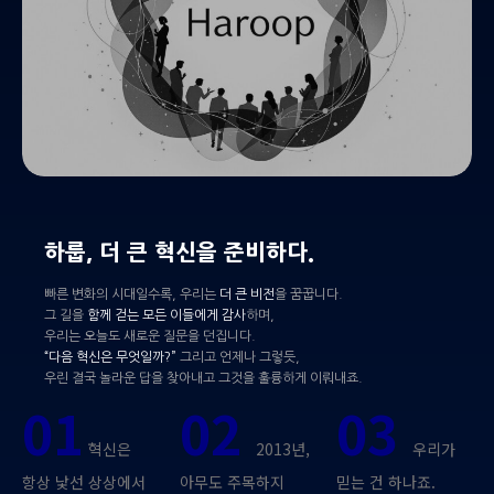
하룹, 더 큰 혁신을 준비하다.
빠른 변화의 시대일수록, 우리는
더 큰 비전
을 꿈꿉니다.
그 길을
함께 걷는 모든 이들에게 감사
하며,
우리는 오늘도 새로운 질문을 던집니다.
“다음 혁신은 무엇일까?”
그리고 언제나 그렇듯,
우린 결국 놀라운 답을 찾아내고 그것을 훌륭하게 이뤄내죠.
01
02
03
혁신은
2013년,
우리가
항상 낯선 상상에서
아무도 주목하지
믿는 건 하나죠.