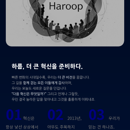
하룹, 더 큰 혁신을 준비하다.
빠른 변화의 시대일수록, 우리는
더 큰 비전
을 꿈꿉니다.
그 길을
함께 걷는 모든 이들에게 감사
하며,
우리는 오늘도 새로운 질문을 던집니다.
“다음 혁신은 무엇일까?”
그리고 언제나 그렇듯,
우린 결국 놀라운 답을 찾아내고 그것을 훌륭하게 이뤄내죠.
01
02
03
혁신은
2013년,
우리가
항상 낯선 상상에서
아무도 주목하지
믿는 건 하나죠.