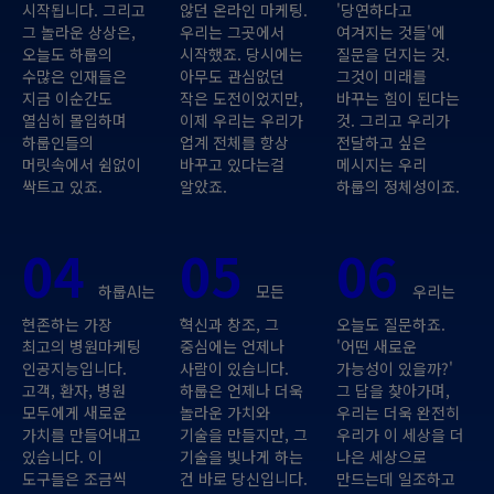
시작됩니다. 그리고
않던 온라인 마케팅.
'당연하다고
그 놀라운 상상은,
우리는 그곳에서
여겨지는 것들'에
오늘도 하룹의
시작했죠. 당시에는
질문을 던지는 것.
수많은 인재들은
아무도 관심없던
그것이 미래를
지금 이순간도
작은 도전이었지만,
바꾸는 힘이 된다는
열심히 몰입하며
이제 우리는 우리가
것. 그리고 우리가
하룹인들의
업계 전체를 항상
전달하고 싶은
머릿속에서 쉼없이
바꾸고 있다는걸
메시지는 우리
싹트고 있죠.
알았죠.
하룹의 정체성이죠.
04
05
06
하룹AI는
모든
우리는
현존하는 가장
혁신과 창조, 그
오늘도 질문하죠.
최고의 병원마케팅
중심에는 언제나
'어떤 새로운
인공지능입니다.
사람이 있습니다.
가능성이 있을까?'
고객, 환자, 병원
하룹은 언제나 더욱
그 답을 찾아가며,
모두에게 새로운
놀라운 가치와
우리는 더욱 완전히
가치를 만들어내고
기술을 만들지만, 그
우리가 이 세상을 더
있습니다. 이
기술을 빛나게 하는
나은 세상으로
도구들은 조금씩
건 바로 당신입니다.
만드는데 일조하고