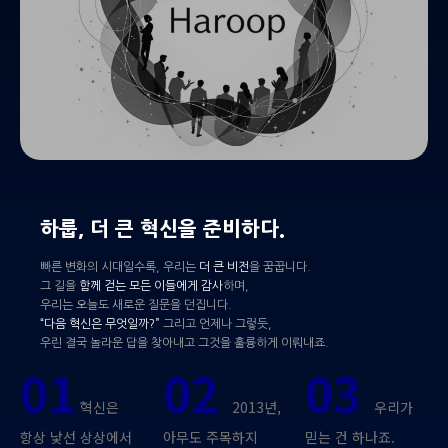
하룹, 더 큰 혁신을 준비하다.
빠른 변화의 시대일수록, 우리는
더 큰 비전
을 꿈꿉니다.
그 길을
함께 걷는 모든 이들에게 감사
하며,
우리는 오늘도 새로운 질문을 던집니다.
“다음 혁신은 무엇일까?”
그리고 언제나 그렇듯,
우린 결국 놀라운 답을 찾아내고 그것을 훌륭하게 이뤄내죠.
01
02
03
혁신은
2013년,
우리가
항상 낯선 상상에서
아무도 주목하지
믿는 건 하나죠.