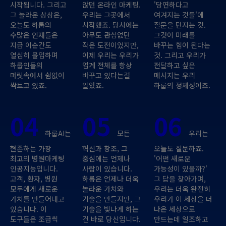
시작됩니다. 그리고
않던 온라인 마케팅.
'당연하다고
그 놀라운 상상은,
우리는 그곳에서
여겨지는 것들'에
오늘도 하룹의
시작했죠. 당시에는
질문을 던지는 것.
수많은 인재들은
아무도 관심없던
그것이 미래를
지금 이순간도
작은 도전이었지만,
바꾸는 힘이 된다는
열심히 몰입하며
이제 우리는 우리가
것. 그리고 우리가
하룹인들의
업계 전체를 항상
전달하고 싶은
머릿속에서 쉼없이
바꾸고 있다는걸
메시지는 우리
싹트고 있죠.
알았죠.
하룹의 정체성이죠.
04
05
06
하룹AI는
모든
우리는
현존하는 가장
혁신과 창조, 그
오늘도 질문하죠.
최고의 병원마케팅
중심에는 언제나
'어떤 새로운
인공지능입니다.
사람이 있습니다.
가능성이 있을까?'
고객, 환자, 병원
하룹은 언제나 더욱
그 답을 찾아가며,
모두에게 새로운
놀라운 가치와
우리는 더욱 완전히
가치를 만들어내고
기술을 만들지만, 그
우리가 이 세상을 더
있습니다. 이
기술을 빛나게 하는
나은 세상으로
도구들은 조금씩
건 바로 당신입니다.
만드는데 일조하고