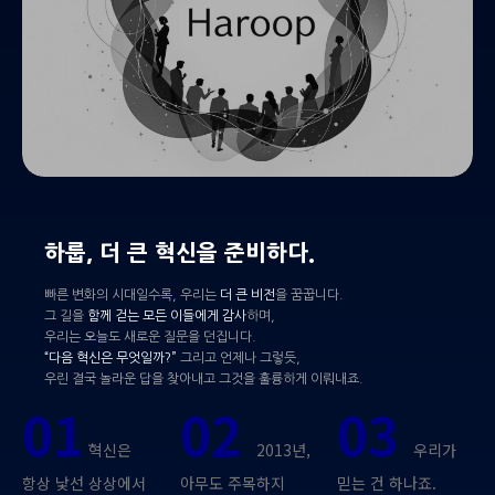
하룹, 더 큰 혁신을 준비하다.
빠른 변화의 시대일수록, 우리는
더 큰 비전
을 꿈꿉니다.
그 길을
함께 걷는 모든 이들에게 감사
하며,
우리는 오늘도 새로운 질문을 던집니다.
“다음 혁신은 무엇일까?”
그리고 언제나 그렇듯,
우린 결국 놀라운 답을 찾아내고 그것을 훌륭하게 이뤄내죠.
01
02
03
혁신은
2013년,
우리가
항상 낯선 상상에서
아무도 주목하지
믿는 건 하나죠.