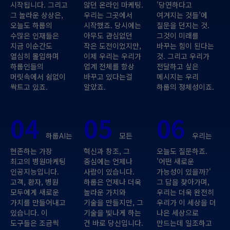
시작됩니다. 그리고
않던 온라인 마케팅.
'당연하다고
그 놀라운 상상은,
우리는 그곳에서
여겨지는 것들'에
오늘도 하룹의
시작했죠. 당시에는
질문을 던지는 것.
수많은 인재들은
아무도 관심없던
그것이 미래를
지금 이순간도
작은 도전이었지만,
바꾸는 힘이 된다는
열심히 몰입하며
이제 우리는 우리가
것. 그리고 우리가
하룹인들의
업계 전체를 항상
전달하고 싶은
머릿속에서 쉼없이
바꾸고 있다는걸
메시지는 우리
싹트고 있죠.
알았죠.
하룹의 정체성이죠.
04
05
06
하룹AI는
모든
우리는
현존하는 가장
혁신과 창조, 그
오늘도 질문하죠.
최고의 병원마케팅
중심에는 언제나
'어떤 새로운
인공지능입니다.
사람이 있습니다.
가능성이 있을까?'
고객, 환자, 병원
하룹은 언제나 더욱
그 답을 찾아가며,
모두에게 새로운
놀라운 가치와
우리는 더욱 완전히
가치를 만들어내고
기술을 만들지만, 그
우리가 이 세상을 더
있습니다. 이
기술을 빛나게 하는
나은 세상으로
도구들은 조금씩
건 바로 당신입니다.
만드는데 일조하고