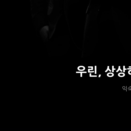
우린, 상
익