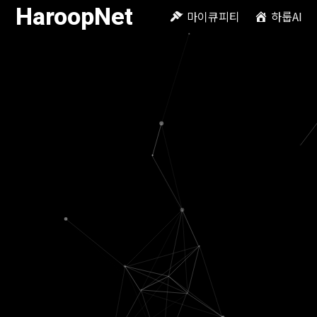
HaroopNet
마이큐피티
하룹AI