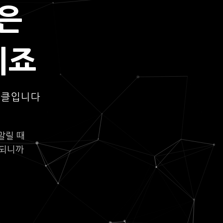
은
되죠
이클입니다
말릴 때
롯되니까