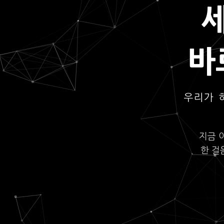
바
우리가 
지금 
한 걸