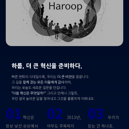
하룹, 더 큰 혁신을 준비하다.
빠른 변화의 시대일수록, 우리는
더 큰 비전
을 꿈꿉니다.
그 길을
함께 걷는 모든 이들에게 감사
하며,
우리는 오늘도 새로운 질문을 던집니다.
“다음 혁신은 무엇일까?”
그리고 언제나 그렇듯,
우린 결국 놀라운 답을 찾아내고 그것을 훌륭하게 이뤄내죠.
01
02
03
혁신은
2013년,
우리가
항상 낯선 상상에서
아무도 주목하지
믿는 건 하나죠.