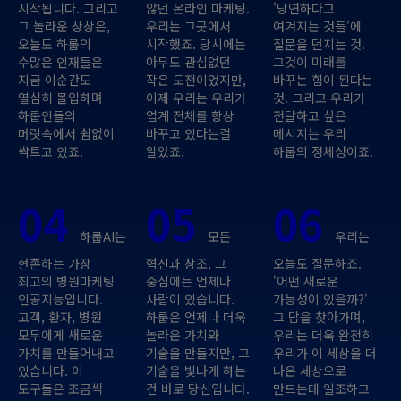
시작됩니다. 그리고
않던 온라인 마케팅.
'당연하다고
그 놀라운 상상은,
우리는 그곳에서
여겨지는 것들'에
오늘도 하룹의
시작했죠. 당시에는
질문을 던지는 것.
수많은 인재들은
아무도 관심없던
그것이 미래를
지금 이순간도
작은 도전이었지만,
바꾸는 힘이 된다는
열심히 몰입하며
이제 우리는 우리가
것. 그리고 우리가
하룹인들의
업계 전체를 항상
전달하고 싶은
머릿속에서 쉼없이
바꾸고 있다는걸
메시지는 우리
싹트고 있죠.
알았죠.
하룹의 정체성이죠.
04
05
06
하룹AI는
모든
우리는
현존하는 가장
혁신과 창조, 그
오늘도 질문하죠.
최고의 병원마케팅
중심에는 언제나
'어떤 새로운
인공지능입니다.
사람이 있습니다.
가능성이 있을까?'
고객, 환자, 병원
하룹은 언제나 더욱
그 답을 찾아가며,
모두에게 새로운
놀라운 가치와
우리는 더욱 완전히
가치를 만들어내고
기술을 만들지만, 그
우리가 이 세상을 더
있습니다. 이
기술을 빛나게 하는
나은 세상으로
도구들은 조금씩
건 바로 당신입니다.
만드는데 일조하고