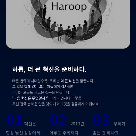
하룹, 더 큰 혁신을 준비하다.
빠른 변화의 시대일수록, 우리는
더 큰 비전
을 꿈꿉니다.
그 길을
함께 걷는 모든 이들에게 감사
하며,
우리는 오늘도 새로운 질문을 던집니다.
“다음 혁신은 무엇일까?”
그리고 언제나 그렇듯,
우린 결국 놀라운 답을 찾아내고 그것을 훌륭하게 이뤄내죠.
01
02
03
혁신은
2013년,
우리가
항상 낯선 상상에서
아무도 주목하지
믿는 건 하나죠.