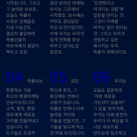
시작됩니다. 그리고
않던 온라인 마케팅.
'당연하다고
그 놀라운 상상은,
우리는 그곳에서
여겨지는 것들'에
오늘도 하룹의
시작했죠. 당시에는
질문을 던지는 것.
수많은 인재들은
아무도 관심없던
그것이 미래를
지금 이순간도
작은 도전이었지만,
바꾸는 힘이 된다는
열심히 몰입하며
이제 우리는 우리가
것. 그리고 우리가
하룹인들의
업계 전체를 항상
전달하고 싶은
머릿속에서 쉼없이
바꾸고 있다는걸
메시지는 우리
싹트고 있죠.
알았죠.
하룹의 정체성이죠.
04
05
06
하룹AI는
모든
우리는
현존하는 가장
혁신과 창조, 그
오늘도 질문하죠.
최고의 병원마케팅
중심에는 언제나
'어떤 새로운
인공지능입니다.
사람이 있습니다.
가능성이 있을까?'
고객, 환자, 병원
하룹은 언제나 더욱
그 답을 찾아가며,
모두에게 새로운
놀라운 가치와
우리는 더욱 완전히
가치를 만들어내고
기술을 만들지만, 그
우리가 이 세상을 더
있습니다. 이
기술을 빛나게 하는
나은 세상으로
도구들은 조금씩
건 바로 당신입니다.
만드는데 일조하고