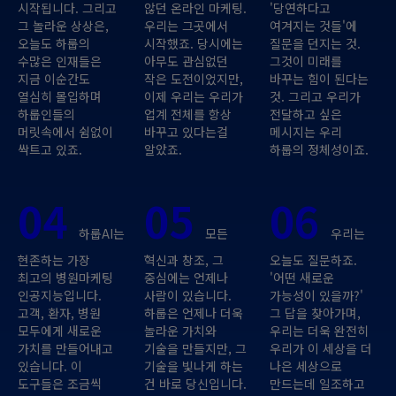
시작됩니다. 그리고
않던 온라인 마케팅.
'당연하다고
그 놀라운 상상은,
우리는 그곳에서
여겨지는 것들'에
오늘도 하룹의
시작했죠. 당시에는
질문을 던지는 것.
수많은 인재들은
아무도 관심없던
그것이 미래를
지금 이순간도
작은 도전이었지만,
바꾸는 힘이 된다는
열심히 몰입하며
이제 우리는 우리가
것. 그리고 우리가
하룹인들의
업계 전체를 항상
전달하고 싶은
머릿속에서 쉼없이
바꾸고 있다는걸
메시지는 우리
싹트고 있죠.
알았죠.
하룹의 정체성이죠.
04
05
06
하룹AI는
모든
우리는
현존하는 가장
혁신과 창조, 그
오늘도 질문하죠.
최고의 병원마케팅
중심에는 언제나
'어떤 새로운
인공지능입니다.
사람이 있습니다.
가능성이 있을까?'
고객, 환자, 병원
하룹은 언제나 더욱
그 답을 찾아가며,
모두에게 새로운
놀라운 가치와
우리는 더욱 완전히
가치를 만들어내고
기술을 만들지만, 그
우리가 이 세상을 더
있습니다. 이
기술을 빛나게 하는
나은 세상으로
도구들은 조금씩
건 바로 당신입니다.
만드는데 일조하고