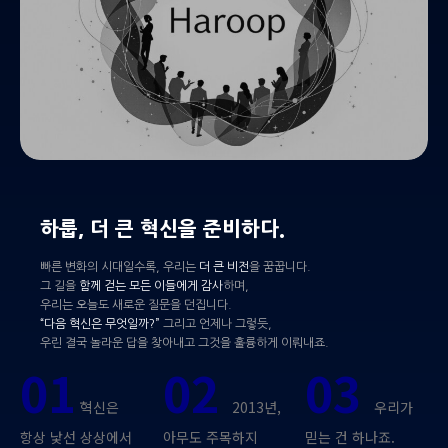
하룹, 더 큰 혁신을 준비하다.
빠른 변화의 시대일수록, 우리는
더 큰 비전
을 꿈꿉니다.
그 길을
함께 걷는 모든 이들에게 감사
하며,
우리는 오늘도 새로운 질문을 던집니다.
“다음 혁신은 무엇일까?”
그리고 언제나 그렇듯,
우린 결국 놀라운 답을 찾아내고 그것을 훌륭하게 이뤄내죠.
01
02
03
혁신은
2013년,
우리가
항상 낯선 상상에서
아무도 주목하지
믿는 건 하나죠.