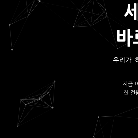
바
우리가 
지금 
한 걸