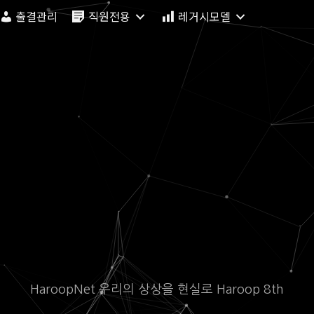
출결관리
직원전용
레거시모델
HaroopNet 우리의 상상을 현실로 Haroop 8th