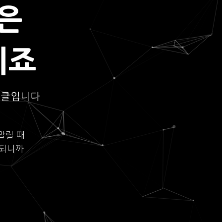
은
되죠
이클입니다
말릴 때
롯되니까