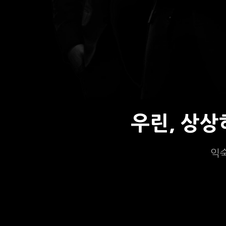
우린, 상
익