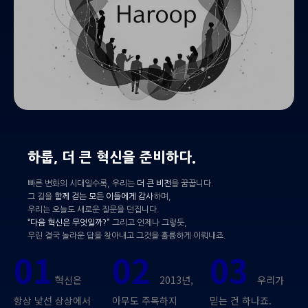
하룹, 더 큰 혁신을 준비하다.
빠른 변화의 시대일수록, 우리는
더 큰 비전
을 꿈꿉니다.
그 길을
함께 걷는 모든 이들에게 감사
하며,
우리는 오늘도 새로운 질문을 던집니다.
“다음 혁신은 무엇일까?”
그리고 언제나 그렇듯,
우린 결국 놀라운 답을 찾아내고 그것을 훌륭하게 이뤄내죠.
01
02
03
혁신은
2013년,
우리가
항상 낯선 상상에서
아무도 주목하지
믿는 건 하나죠.