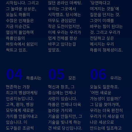
시작됩니다. 그리고
않던 온라인 마케팅.
'당연하다고
그 놀라운 상상은,
우리는 그곳에서
여겨지는 것들'에
오늘도 하룹의
시작했죠. 당시에는
질문을 던지는 것.
수많은 인재들은
아무도 관심없던
그것이 미래를
지금 이순간도
작은 도전이었지만,
바꾸는 힘이 된다는
열심히 몰입하며
이제 우리는 우리가
것. 그리고 우리가
하룹인들의
업계 전체를 항상
전달하고 싶은
머릿속에서 쉼없이
바꾸고 있다는걸
메시지는 우리
싹트고 있죠.
알았죠.
하룹의 정체성이죠.
04
05
06
하룹AI는
모든
우리는
현존하는 가장
혁신과 창조, 그
오늘도 질문하죠.
최고의 병원마케팅
중심에는 언제나
'어떤 새로운
인공지능입니다.
사람이 있습니다.
가능성이 있을까?'
고객, 환자, 병원
하룹은 언제나 더욱
그 답을 찾아가며,
모두에게 새로운
놀라운 가치와
우리는 더욱 완전히
가치를 만들어내고
기술을 만들지만, 그
우리가 이 세상을 더
있습니다. 이
기술을 빛나게 하는
나은 세상으로
도구들은 조금씩
건 바로 당신입니다.
만드는데 일조하고