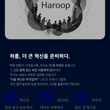
하룹, 더 큰 혁신을 준비하다.
빠른 변화의 시대일수록, 우리는
더 큰 비전
을 꿈꿉니다.
그 길을
함께 걷는 모든 이들에게 감사
하며,
우리는 오늘도 새로운 질문을 던집니다.
“다음 혁신은 무엇일까?”
그리고 언제나 그렇듯,
우린 결국 놀라운 답을 찾아내고 그것을 훌륭하게 이뤄내죠.
01
02
03
혁신은
2013년,
우리가
항상 낯선 상상에서
아무도 주목하지
믿는 건 하나죠.