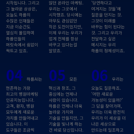
시작됩니다. 그리고
않던 온라인 마케팅.
'당연하다고
그 놀라운 상상은,
우리는 그곳에서
여겨지는 것들'에
오늘도 하룹의
시작했죠. 당시에는
질문을 던지는 것.
수많은 인재들은
아무도 관심없던
그것이 미래를
지금 이순간도
작은 도전이었지만,
바꾸는 힘이 된다는
열심히 몰입하며
이제 우리는 우리가
것. 그리고 우리가
하룹인들의
업계 전체를 항상
전달하고 싶은
머릿속에서 쉼없이
바꾸고 있다는걸
메시지는 우리
싹트고 있죠.
알았죠.
하룹의 정체성이죠.
04
05
06
하룹AI는
모든
우리는
현존하는 가장
혁신과 창조, 그
오늘도 질문하죠.
최고의 병원마케팅
중심에는 언제나
'어떤 새로운
인공지능입니다.
사람이 있습니다.
가능성이 있을까?'
고객, 환자, 병원
하룹은 언제나 더욱
그 답을 찾아가며,
모두에게 새로운
놀라운 가치와
우리는 더욱 완전히
가치를 만들어내고
기술을 만들지만, 그
우리가 이 세상을 더
있습니다. 이
기술을 빛나게 하는
나은 세상으로
도구들은 조금씩
건 바로 당신입니다.
만드는데 일조하고