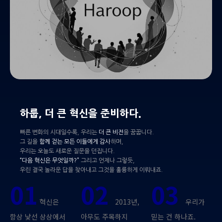
하룹, 더 큰 혁신을 준비하다.
빠른 변화의 시대일수록, 우리는
더 큰 비전
을 꿈꿉니다.
그 길을
함께 걷는 모든 이들에게 감사
하며,
우리는 오늘도 새로운 질문을 던집니다.
“다음 혁신은 무엇일까?”
그리고 언제나 그렇듯,
우린 결국 놀라운 답을 찾아내고 그것을 훌륭하게 이뤄내죠.
01
02
03
혁신은
2013년,
우리가
항상 낯선 상상에서
아무도 주목하지
믿는 건 하나죠.