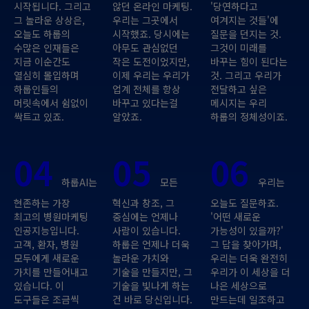
시작됩니다. 그리고
않던 온라인 마케팅.
'당연하다고
그 놀라운 상상은,
우리는 그곳에서
여겨지는 것들'에
오늘도 하룹의
시작했죠. 당시에는
질문을 던지는 것.
수많은 인재들은
아무도 관심없던
그것이 미래를
지금 이순간도
작은 도전이었지만,
바꾸는 힘이 된다는
열심히 몰입하며
이제 우리는 우리가
것. 그리고 우리가
하룹인들의
업계 전체를 항상
전달하고 싶은
머릿속에서 쉼없이
바꾸고 있다는걸
메시지는 우리
싹트고 있죠.
알았죠.
하룹의 정체성이죠.
04
05
06
하룹AI는
모든
우리는
현존하는 가장
혁신과 창조, 그
오늘도 질문하죠.
최고의 병원마케팅
중심에는 언제나
'어떤 새로운
인공지능입니다.
사람이 있습니다.
가능성이 있을까?'
고객, 환자, 병원
하룹은 언제나 더욱
그 답을 찾아가며,
모두에게 새로운
놀라운 가치와
우리는 더욱 완전히
가치를 만들어내고
기술을 만들지만, 그
우리가 이 세상을 더
있습니다. 이
기술을 빛나게 하는
나은 세상으로
도구들은 조금씩
건 바로 당신입니다.
만드는데 일조하고