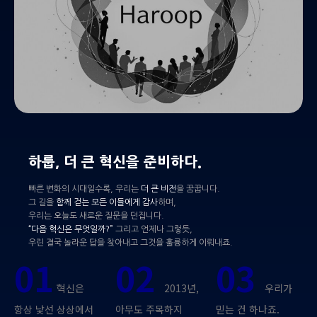
하룹, 더 큰 혁신을 준비하다.
빠른 변화의 시대일수록, 우리는
더 큰 비전
을 꿈꿉니다.
그 길을
함께 걷는 모든 이들에게 감사
하며,
우리는 오늘도 새로운 질문을 던집니다.
“다음 혁신은 무엇일까?”
그리고 언제나 그렇듯,
우린 결국 놀라운 답을 찾아내고 그것을 훌륭하게 이뤄내죠.
01
02
03
혁신은
2013년,
우리가
항상 낯선 상상에서
아무도 주목하지
믿는 건 하나죠.