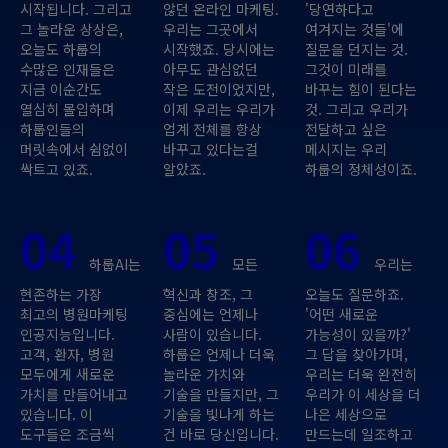
시작됩니다. 그리고
않던 온라인 마케팅.
'당연하다고
그 놀라운 상상은,
우리는 그곳에서
여겨지는 것들'에
오늘도 하룹의
시작했죠. 당시에는
질문을 던지는 것.
수많은 인재들은
아무도 관심없던
그것이 미래를
지금 이순간도
작은 도전이었지만,
바꾸는 힘이 된다는
열심히 몰입하며
이제 우리는 우리가
것. 그리고 우리가
하룹인들의
업계 전체를 항상
전달하고 싶은
머릿속에서 쉼없이
바꾸고 있다는걸
메시지는 우리
싹트고 있죠.
알았죠.
하룹의 정체성이죠.
04
05
06
하룹AI는
모든
우리는
현존하는 가장
혁신과 창조, 그
오늘도 질문하죠.
최고의 병원마케팅
중심에는 언제나
'어떤 새로운
인공지능입니다.
사람이 있습니다.
가능성이 있을까?'
고객, 환자, 병원
하룹은 언제나 더욱
그 답을 찾아가며,
모두에게 새로운
놀라운 가치와
우리는 더욱 완전히
가치를 만들어내고
기술을 만들지만, 그
우리가 이 세상을 더
있습니다. 이
기술을 빛나게 하는
나은 세상으로
도구들은 조금씩
건 바로 당신입니다.
만드는데 일조하고