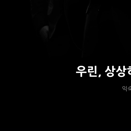
우린, 상
익