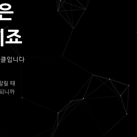
은
되죠
이클입니다
말릴 때
롯되니까