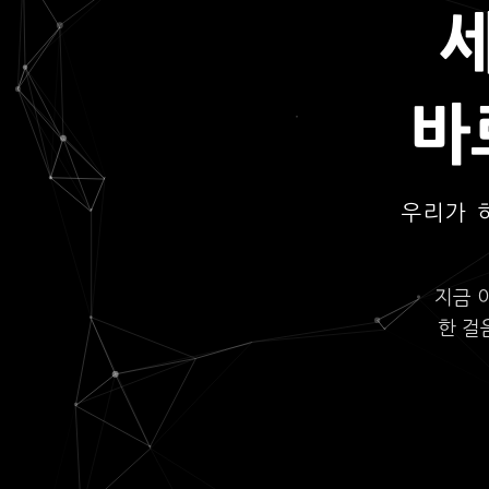
바
우리가 
지금 
한 걸