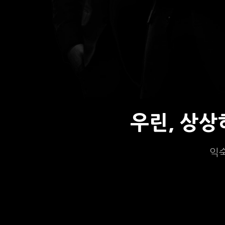
우린, 상
익