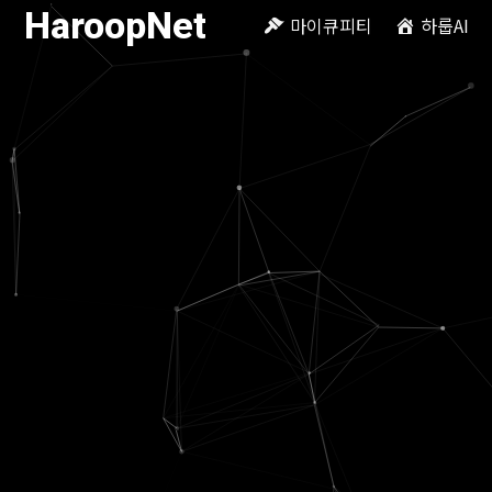
HaroopNet
마이큐피티
하룹AI