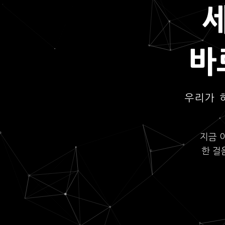
바
우리가 
지금 
한 걸