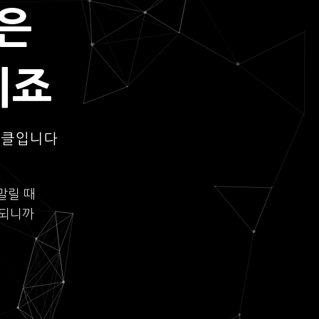
은
되죠
이클입니다
말릴 때
롯되니까