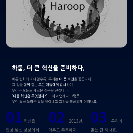
하룹, 더 큰 혁신을 준비하다.
빠른 변화의 시대일수록, 우리는
더 큰 비전
을 꿈꿉니다.
그 길을
함께 걷는 모든 이들에게 감사
하며,
우리는 오늘도 새로운 질문을 던집니다.
“다음 혁신은 무엇일까?”
그리고 언제나 그렇듯,
우린 결국 놀라운 답을 찾아내고 그것을 훌륭하게 이뤄내죠.
01
02
03
혁신은
2013년,
우리가
항상 낯선 상상에서
아무도 주목하지
믿는 건 하나죠.