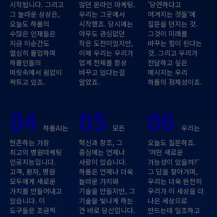
시작됩니다. 그리고
않던 온라인 마케팅.
'당연하다고
그 놀라운 상상은,
우리는 그곳에서
여겨지는 것들'에
오늘도 하룹의
시작했죠. 당시에는
질문을 던지는 것.
수많은 인재들은
아무도 관심없던
그것이 미래를
지금 이순간도
작은 도전이었지만,
바꾸는 힘이 된다는
열심히 몰입하며
이제 우리는 우리가
것. 그리고 우리가
하룹인들의
업계 전체를 항상
전달하고 싶은
머릿속에서 쉼없이
바꾸고 있다는걸
메시지는 우리
싹트고 있죠.
알았죠.
하룹의 정체성이죠.
04
05
06
하룹AI는
모든
우리는
현존하는 가장
혁신과 창조, 그
오늘도 질문하죠.
최고의 병원마케팅
중심에는 언제나
'어떤 새로운
인공지능입니다.
사람이 있습니다.
가능성이 있을까?'
고객, 환자, 병원
하룹은 언제나 더욱
그 답을 찾아가며,
모두에게 새로운
놀라운 가치와
우리는 더욱 완전히
가치를 만들어내고
기술을 만들지만, 그
우리가 이 세상을 더
있습니다. 이
기술을 빛나게 하는
나은 세상으로
도구들은 조금씩
건 바로 당신입니다.
만드는데 일조하고