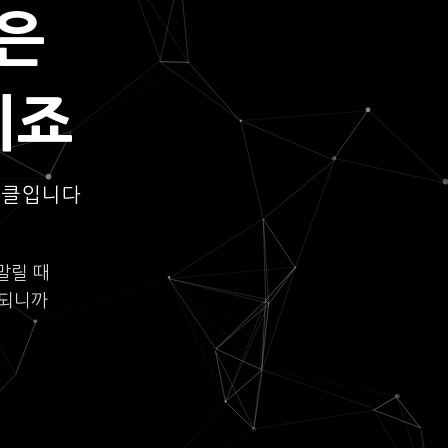
은
되죠
이클입니다
말릴 때
롯되니까