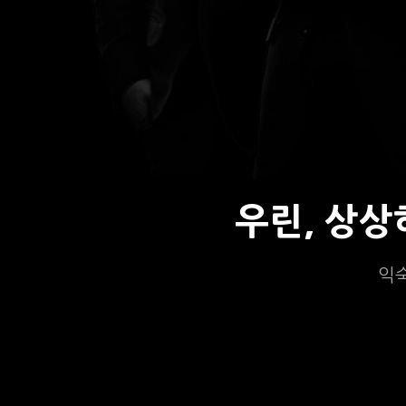
우린, 상
익