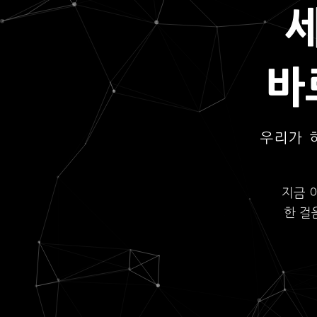
바
우리가 
지금 
한 걸