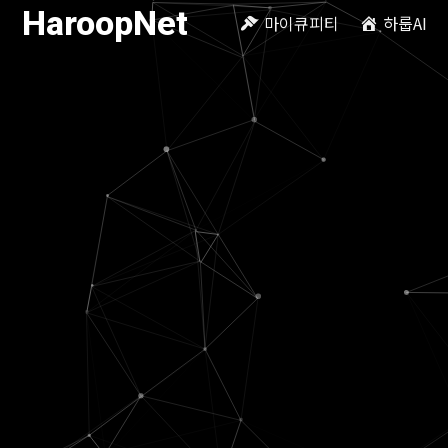
HaroopNet
마이큐피티
하룹AI