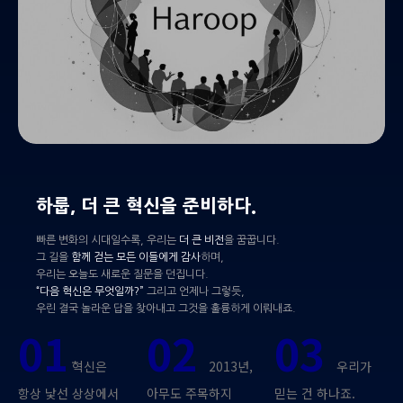
하룹, 더 큰 혁신을 준비하다.
빠른 변화의 시대일수록, 우리는
더 큰 비전
을 꿈꿉니다.
그 길을
함께 걷는 모든 이들에게 감사
하며,
우리는 오늘도 새로운 질문을 던집니다.
“다음 혁신은 무엇일까?”
그리고 언제나 그렇듯,
우린 결국 놀라운 답을 찾아내고 그것을 훌륭하게 이뤄내죠.
01
02
03
혁신은
2013년,
우리가
항상 낯선 상상에서
아무도 주목하지
믿는 건 하나죠.