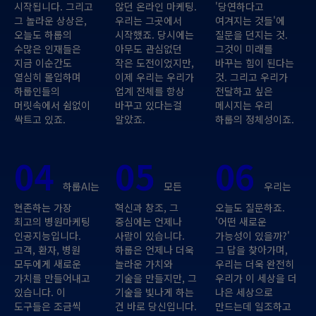
시작됩니다. 그리고
않던 온라인 마케팅.
'당연하다고
그 놀라운 상상은,
우리는 그곳에서
여겨지는 것들'에
오늘도 하룹의
시작했죠. 당시에는
질문을 던지는 것.
수많은 인재들은
아무도 관심없던
그것이 미래를
지금 이순간도
작은 도전이었지만,
바꾸는 힘이 된다는
열심히 몰입하며
이제 우리는 우리가
것. 그리고 우리가
하룹인들의
업계 전체를 항상
전달하고 싶은
머릿속에서 쉼없이
바꾸고 있다는걸
메시지는 우리
싹트고 있죠.
알았죠.
하룹의 정체성이죠.
04
05
06
하룹AI는
모든
우리는
현존하는 가장
혁신과 창조, 그
오늘도 질문하죠.
최고의 병원마케팅
중심에는 언제나
'어떤 새로운
인공지능입니다.
사람이 있습니다.
가능성이 있을까?'
고객, 환자, 병원
하룹은 언제나 더욱
그 답을 찾아가며,
모두에게 새로운
놀라운 가치와
우리는 더욱 완전히
가치를 만들어내고
기술을 만들지만, 그
우리가 이 세상을 더
있습니다. 이
기술을 빛나게 하는
나은 세상으로
도구들은 조금씩
건 바로 당신입니다.
만드는데 일조하고