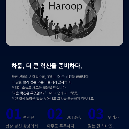
하룹, 더 큰 혁신을 준비하다.
빠른 변화의 시대일수록, 우리는
더 큰 비전
을 꿈꿉니다.
그 길을
함께 걷는 모든 이들에게 감사
하며,
우리는 오늘도 새로운 질문을 던집니다.
“다음 혁신은 무엇일까?”
그리고 언제나 그렇듯,
우린 결국 놀라운 답을 찾아내고 그것을 훌륭하게 이뤄내죠.
01
02
03
혁신은
2013년,
우리가
항상 낯선 상상에서
아무도 주목하지
믿는 건 하나죠.