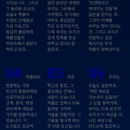
시작됩니다. 그리고
않던 온라인 마케팅.
'당연하다고
그 놀라운 상상은,
우리는 그곳에서
여겨지는 것들'에
오늘도 하룹의
시작했죠. 당시에는
질문을 던지는 것.
수많은 인재들은
아무도 관심없던
그것이 미래를
지금 이순간도
작은 도전이었지만,
바꾸는 힘이 된다는
열심히 몰입하며
이제 우리는 우리가
것. 그리고 우리가
하룹인들의
업계 전체를 항상
전달하고 싶은
머릿속에서 쉼없이
바꾸고 있다는걸
메시지는 우리
싹트고 있죠.
알았죠.
하룹의 정체성이죠.
04
05
06
하룹AI는
모든
우리는
현존하는 가장
혁신과 창조, 그
오늘도 질문하죠.
최고의 병원마케팅
중심에는 언제나
'어떤 새로운
인공지능입니다.
사람이 있습니다.
가능성이 있을까?'
고객, 환자, 병원
하룹은 언제나 더욱
그 답을 찾아가며,
모두에게 새로운
놀라운 가치와
우리는 더욱 완전히
가치를 만들어내고
기술을 만들지만, 그
우리가 이 세상을 더
있습니다. 이
기술을 빛나게 하는
나은 세상으로
도구들은 조금씩
건 바로 당신입니다.
만드는데 일조하고