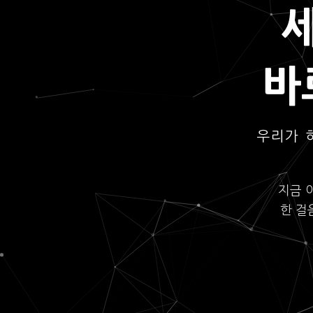
바
우리가 
지금 
한 걸