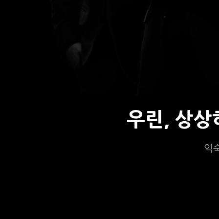
우린, 상
익