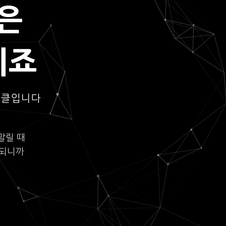
은
되죠
이클입니다
말릴 때
롯되니까