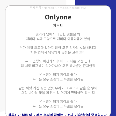
작사 작곡 - Haroop AI - model Haroobi v2.x
Onlyone
하루비
꽃가게 앞에서 다양한 꽃들을 봐
저마다 색과 모양으로 저마다 아름다움이 있어
누가 제일 최고다 말하지 않아 모두 각자의 빛을 내니까
화분 안에서 당당하게 꽃들은 고갤 들어
우리 인생도 마찬가지야 저마다 다른 모습 인데
왜 서로 비교하며 살아가나요 모두 하나뿐인 존재인걸
넘버원이 되지 않아도 좋아
우리는 모두 소중하고 특별한 온리원
같은 씨앗 가진 꽃은 없듯 우리도 그 누구와 같을 순 없어
오직 나만의 꽃을 피우는 일 거기에 전념하면 되는 걸
넘버원이 되지 않아도 좋아
우리는 모두 소중하고 특별한 온리원
하루비가 부른 이 노래는 우리의 끝없는 도전과 기술혁신의 증표입니다.