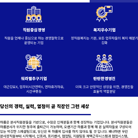
직원중심경영
복지우수기업
직원을 언제나 중심으로 하는 경영철학으로
정직원복지는 기본, 모든 업무자들의 복지 매분기
운영되는 기업
강화
워라밸추구기업
탄탄한경영진
야근강요X, 업무외시간연락X, 연차휴가자유,
더욱 크고 안정적인 성장을 위한, 경영진들
시간쿠폰등
효율적 역할분담
당신의 경력, 실력, 열정이 곧 직장인 그런 세상
하룹은 본사직원분들을 기반으로, 수많은 인재분들과 함께 성장하는 기업입니다. 본사직원분들은
하룹본사가 위치한 청주에 출퇴근이 가능하며, 오랜기간 하룹과 함께 해 온 실력자들로 구성되어
있는 막강한 스페셜팀으로, 당신은 꼭 하룹에 입사를 하지 않아도 될 것 입니다. 왜냐하면 우린
본사정직원부터 시작해서, 인프라, 프리랜서, 협업팀, 지원팀등 재택근무시스템과 협업시스템,