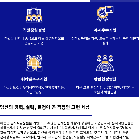
직원중심경영
복지우수기업
직원을 언제나 중심으로 하는 경영철학으로
정직원복지는 기본, 모든 업무자들의 복지 매분기
운영되는 기업
강화
워라밸추구기업
탄탄한경영진
야근강요X, 업무외시간연락X, 연차휴가자유,
더욱 크고 안정적인 성장을 위한, 경영진들
시간쿠폰등
효율적 역할분담
당신의 경력, 실력, 열정이 곧 직장인 그런 세상
하룹은 본사직원분들을 기반으로, 수많은 인재분들과 함께 성장하는 기업입니다. 본사직원분들은
하룹본사가 위치한 청주에 출퇴근이 가능하며, 오랜기간 하룹과 함께 해 온 실력자들로 구성되어
있는 막강한 스페셜팀으로, 당신은 꼭 하룹에 입사를 하지 않아도 될 것 입니다. 왜냐하면 우린
본사정직원부터 시작해서, 인프라, 프리랜서, 협업팀, 지원팀등 재택근무시스템과 협업시스템,