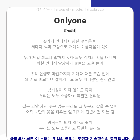
작사 작곡 - Haroop AI - model Haroobi v2.x
Onlyone
하루비
꽃가게 앞에서 다양한 꽃들을 봐
저마다 색과 모양으로 저마다 아름다움이 있어
누가 제일 최고다 말하지 않아 모두 각자의 빛을 내니까
화분 안에서 당당하게 꽃들은 고갤 들어
우리 인생도 마찬가지야 저마다 다른 모습 인데
왜 서로 비교하며 살아가나요 모두 하나뿐인 존재인걸
넘버원이 되지 않아도 좋아
우리는 모두 소중하고 특별한 온리원
같은 씨앗 가진 꽃은 없듯 우리도 그 누구와 같을 순 없어
오직 나만의 꽃을 피우는 일 거기에 전념하면 되는 걸
넘버원이 되지 않아도 좋아
우리는 모두 소중하고 특별한 온리원
하루비가 부른 이 노래는 우리의 끝없는 도전과 기술혁신의 증표입니다.