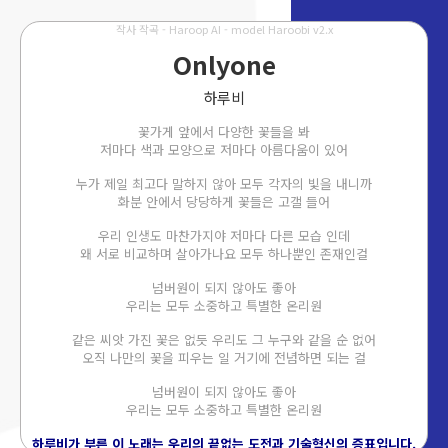
작사 작곡 - Haroop AI - model Haroobi v2.x
Onlyone
하루비
꽃가게 앞에서 다양한 꽃들을 봐
저마다 색과 모양으로 저마다 아름다움이 있어
누가 제일 최고다 말하지 않아 모두 각자의 빛을 내니까
화분 안에서 당당하게 꽃들은 고갤 들어
우리 인생도 마찬가지야 저마다 다른 모습 인데
왜 서로 비교하며 살아가나요 모두 하나뿐인 존재인걸
넘버원이 되지 않아도 좋아
우리는 모두 소중하고 특별한 온리원
같은 씨앗 가진 꽃은 없듯 우리도 그 누구와 같을 순 없어
오직 나만의 꽃을 피우는 일 거기에 전념하면 되는 걸
넘버원이 되지 않아도 좋아
우리는 모두 소중하고 특별한 온리원
하루비가 부른 이 노래는 우리의 끝없는 도전과 기술혁신의 증표입니다.