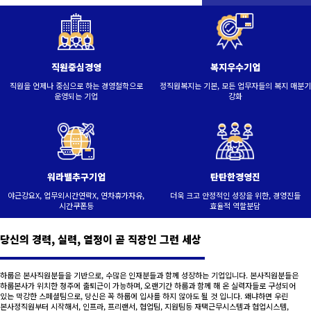
직원중심경영
복지우수기업
직원을 언제나 중심으로 하는 경영철학으로
정직원복지는 기본, 모든 업무자들의 복지 매분기
운영되는 기업
강화
워라밸추구기업
탄탄한경영진
야근강요X, 업무외시간연락X, 연차휴가자유,
더욱 크고 안정적인 성장을 위한, 경영진들
시간쿠폰등
효율적 역할분담
당신의 경력, 실력, 열정이 곧 직장인 그런 세상
하룹은 본사직원분들을 기반으로, 수많은 인재분들과 함께 성장하는 기업입니다. 본사직원분들은
하룹본사가 위치한 청주에 출퇴근이 가능하며, 오랜기간 하룹과 함께 해 온 실력자들로 구성되어
있는 막강한 스페셜팀으로, 당신은 꼭 하룹에 입사를 하지 않아도 될 것 입니다. 왜냐하면 우린
본사정직원부터 시작해서, 인프라, 프리랜서, 협업팀, 지원팀등 재택근무시스템과 협업시스템,