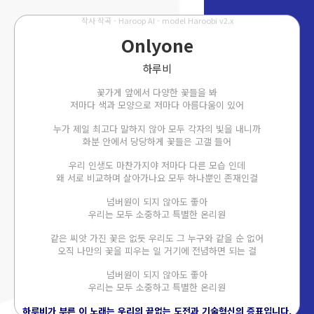
작사 작곡 - Haroop AI - model Haroobi v2.x
Onlyone
하루비
꽃가게 앞에서 다양한 꽃들을 봐
저마다 색과 모양으로 저마다 아름다움이 있어
누가 제일 최고다 말하지 않아 모두 각자의 빛을 내니까
화분 안에서 당당하게 꽃들은 고갤 들어
우리 인생도 마찬가지야 저마다 다른 모습 인데
왜 서로 비교하며 살아가나요 모두 하나뿐인 존재인걸
넘버원이 되지 않아도 좋아
우리는 모두 소중하고 특별한 온리원
같은 씨앗 가진 꽃은 없듯 우리도 그 누구와 같을 순 없어
오직 나만의 꽃을 피우는 일 거기에 전념하면 되는 걸
넘버원이 되지 않아도 좋아
우리는 모두 소중하고 특별한 온리원
하루비가 부른 이 노래는 우리의 끝없는 도전과 기술혁신의 증표입니다.