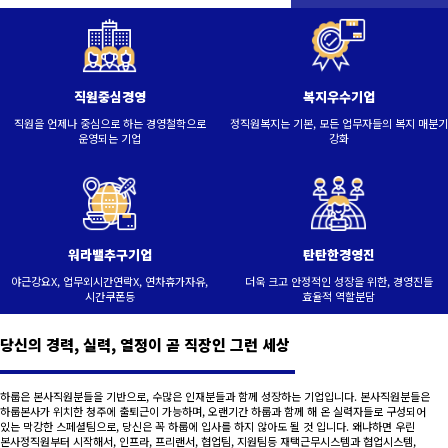
직원중심경영
복지우수기업
직원을 언제나 중심으로 하는 경영철학으로
정직원복지는 기본, 모든 업무자들의 복지 매분기
운영되는 기업
강화
워라밸추구기업
탄탄한경영진
야근강요X, 업무외시간연락X, 연차휴가자유,
더욱 크고 안정적인 성장을 위한, 경영진들
시간쿠폰등
효율적 역할분담
당신의 경력, 실력, 열정이 곧 직장인 그런 세상
하룹은 본사직원분들을 기반으로, 수많은 인재분들과 함께 성장하는 기업입니다. 본사직원분들은
하룹본사가 위치한 청주에 출퇴근이 가능하며, 오랜기간 하룹과 함께 해 온 실력자들로 구성되어
있는 막강한 스페셜팀으로, 당신은 꼭 하룹에 입사를 하지 않아도 될 것 입니다. 왜냐하면 우린
본사정직원부터 시작해서, 인프라, 프리랜서, 협업팀, 지원팀등 재택근무시스템과 협업시스템,